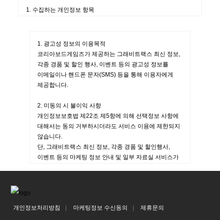
1. 수집하는 개인정보 항목
가. 회원 가입시 수집항목
필수 항목 : 이름, 로그인 ID, 비밀번호, 이메일, 닉네임, 휴대폰
번호, 주소
1. 광고성 정보의 이용목적
나. 자동 수집항목
코리아보드게임즈가 제공하는 그래비트랙스 최신 정보,
수집 정보 : 접속 IP 정보, 쿠키, 서비스 이용기록, 접속 로그 등
각종 경품 및 할인 행사, 이벤트 등의 광고성 정보를
다. 기타 수집항목(제품 구매, 이벤트 혹은 마케팅 활용 등)
이메일이나 핸드폰 문자(SMS) 등을 통해 이용자에게
수집 정보 : 주소, 전화번호, 휴대폰번호, 이름, 이메일 등
제공합니다.
그 외 특정 목적을 위해 단기적으로 개인정보를 수집할 경우에는
별도 공지 후 해당 정보를 수집합니다.
2. 미동의 시 불이익 사항
라. 수집 방법
개인정보보호법 제22조 제5항에 의해 선택정보 사항에
회원가입, 서면 양식, 전화, 게시판, 이벤트 응모 등 회원의 직접
대해서는 동의 거부하시더라도 서비스 이용에 제한되지
입력
않습니다.
마. 간편가입시
단, 그래비트랙스 최신 정보, 각종 경품 및 할인행사,
카카오 : 프로필 정보(닉네임/프로필 사진), 주소 , 카카오계정
이벤트 등의 마케팅 정보 안내 및 일부 자료실 서비스가
(전화번호), 카카오톡 채널 추가 상태 및 내역
제한됩니다.
2. 개인정보 수집 및 이용 목적
3. 서비스 정보 수신 동의 철회
가. 서비스 회원 가입
코리아보드게임즈에서 제공하는 마케팅 정보를 원하지
서비스(온라인 상의 인터넷 서비스, 사이트 및 콘텐츠, 이하
개인정보처리방침
마케팅정보 수신동의
제휴문의
않을 경우 ‘회원로그인 > Edit’에서 철회를 요청할 수
“서비스”) 이용을 위한 회원 가입 의사 확인, 회원제 서비스
있습니다.